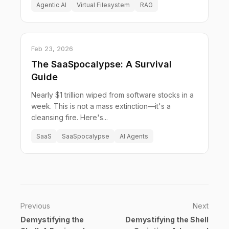
Agentic AI
Virtual Filesystem
RAG
Feb 23, 2026
The SaaSpocalypse: A Survival
Guide
Nearly $1 trillion wiped from software stocks in a
week. This is not a mass extinction—it's a
cleansing fire. Here's...
SaaS
SaaSpocalypse
AI Agents
Previous
Next
Demystifying the
Demystifying the Shell