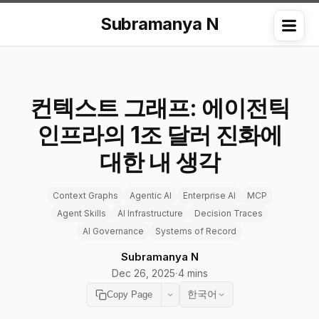
Subramanya N
Me
컨텍스트 그래프: 에이전틱
인프라의 1조 달러 진화에
대한 내 생각
Context Graphs
Agentic AI
Enterprise AI
MCP
Agent Skills
AI Infrastructure
Decision Traces
AI Governance
Systems of Record
Subramanya N
Dec 26, 2025
·
4 mins
한국어
Copy Page